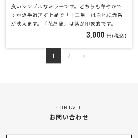
良いシンプルなミラーです。どちらも華やかで
すが派手過ぎず上品で「十二単」は白地に赤系
が映えます。「花菖蒲」は紫が印象的です。
3,000
円(税込)
投
1
2
»
稿
の
ペ
ー
CONTACT
お問い合わせ
ジ
送